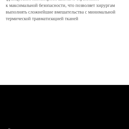
к максимальной безопасности, что позволяет хирургам
выполнять сложнейшие вмешательства с минимальной
термической травматизацией тканей
Оснастим операционную
в любом регионе России
Работаем с госучреждениями, частными
клиниками и физическими лицами