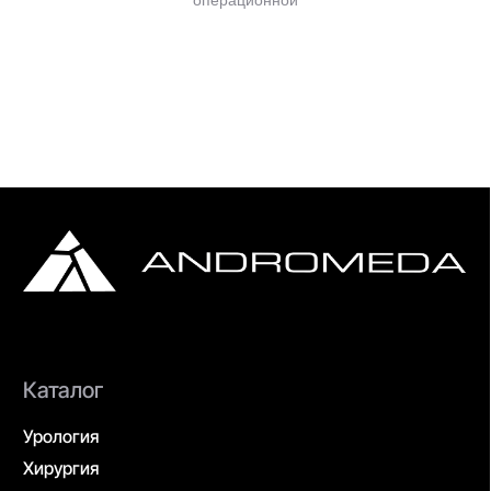
операционной
Адрес
г. Москва, улица Врубеля,
дом 8, офис 4/1
По всем вопросам
info@andromeda-ms.ru
На связи 9:00-18:00
+7 (499) 506 74 00
+7 (499) 390 90 36
Данный интернет-сайт, а также вся информация о товарах и ценах,
предоставленная на нём, носит исключительно информационный
характер и ни при каких условиях не является публичной офертой
© 2026, ООО «Андромеда Медикал»
Все права защищены