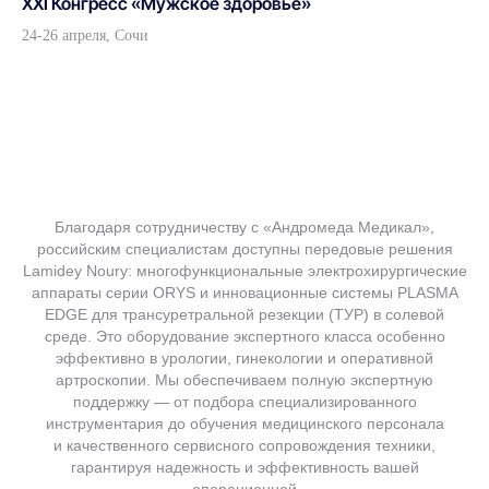
Хирургия
XXI Конгресс «Мужское здоровье»
Гинекология
24-26 апреля, Сочи
Анестезиология
Эндоскопия
Терапия
Стерилизация и дезинфекция
Травматология и реабилитация
ЛОР
Рентгенологическое оборудование
УЗИ диагностика
Благодаря сотрудничеству с «Андромеда Медикал»,
российским специалистам доступны передовые решения
ИИ ассистенты
Lamidey Noury: многофункциональные электрохирургические
аппараты серии ORYS и инновационные системы PLASMA
EDGE для трансуретральной резекции (ТУР) в солевой
среде. Это оборудование экспертного класса особенно
Навигация
эффективно в урологии, гинекологии и оперативной
Контакты
Оплата и доставка
артроскопии. Мы обеспечиваем полную экспертную
поддержку — от подбора специализированного
О компании
Пресс-центр
инструментария до обучения медицинского персонала
Партнерам
Бренды
и качественного сервисного сопровождения техники,
гарантируя надежность и эффективность вашей