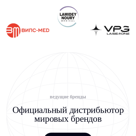
Получите КП под задачи
вашей клиники
Работаем с госучреждениями, частными
клиниками и физическими лицами
+7
Я даю
Согласие
на обработку персональных данных на условиях,
указанных в
Политике конфиденциальности