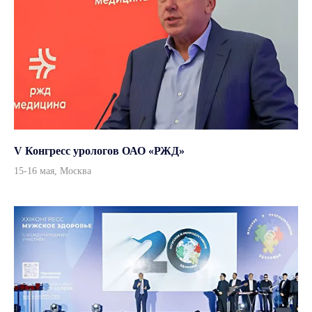
г. Москва, улица Врубеля,
дом 8, офис 4/1
По всем вопросам
info@andromeda-ms.ru
На связи 9:00-18:00
+7 (499) 506 74 00
+7 (499) 390 90 36
V Конгресс урологов ОАО «РЖД»
15-16 мая, Москва
Данный интернет-сайт, а также вся информация о товарах и ценах,
предоставленная на нём, носит исключительно информационный
характер и ни при каких условиях не является публичной офертой
© 2026, ООО «Андромеда Медикал»
Все права защищены
Согласие на обработку персональных данных
Политика конфиденциальности