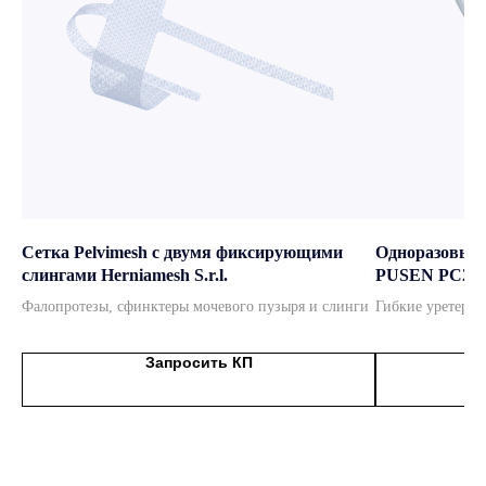
Подробнее
Сетка Pelvimesh с двумя фиксирующими
Одноразовый 
слингами Herniamesh S.r.l.
PUSEN PC20
Фалопротезы, сфинктеры мочевого пузыря и слинги
Гибкие уретерос
Запросить КП