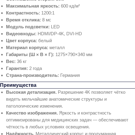
Максимальная яркость:
600 кд/м²
Контрастность:
1200:1
Время отклика:
8 мс
Модуль подсветки:
LED
Видеовходы:
HDMI/DP‑4K, DVI‑HD
Цвет корпуса:
белый
Материал корпуса:
металл
Габариты (Ш × В × Г):
1275×790×340 мм
Вес:
36 кг
Гарантия:
2 года
Страна‑производитель:
Германия
Преимущества
Высокая детализация.
Разрешение 4K позволяет чётко
видеть мельчайшие анатомические структуры и
патологические изменения.
Качество изображения.
Яркость и контрастность
оптимизированы для медицинских задач — обеспечивают
чёткость в любых условиях освещения.
Надёжность.
Металлический корпус и продуманная