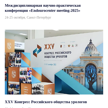
Стерилизация и дезинфекция
Междисциплинарная научно-практическая
Травматология и реабилитация
конференция «Endourocenter meeting-2025»
ЛОР
24-25 октября, Санкт-Петербург
Рентгенологическое оборудование
УЗИ диагностика
ИИ ассистенты
Навигация
Контакты
Оплата и доставка
О компании
Пресс-центр
Партнерам
Бренды
Адрес
г. Москва, улица Врубеля,
дом 8, офис 4/1
XXV Конгресс Российского общества урологов