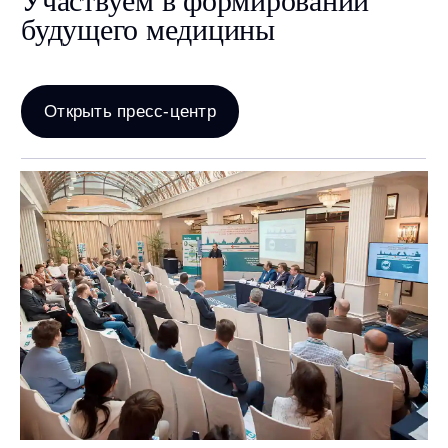
Каталог
Урология
Хирургия
Гинекология
Анестезиология
Эндоскопия
Терапия