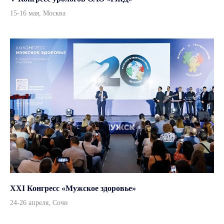
Данный интернет-сайт, а также вся информация о товарах и ценах,
15-16 мая, Москва
предоставленная на нём, носит исключительно информационный
характер и ни при каких условиях не является публичной офертой
© 2026, ООО «Андромеда Медикал»
Все права защищены
Согласие на обработку персональных данных
Политика конфиденциальности
Дизайн и вёрстка — ksfaster
XXI Конгресс «Мужское здоровье»
24-26 апреля, Сочи