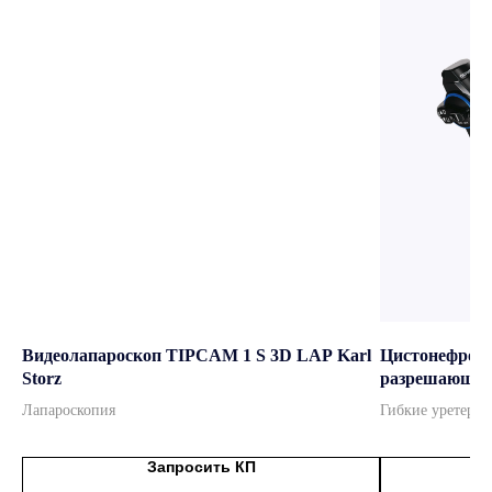
ведущие бренды
Официальный дистрибьютор
мировых брендов
Подробнее
Видеолапароскоп TIPCAM 1 S 3D LAP Karl
Цистонефрови
Storz
разрешающей
VH
Лапароскопия
Гибкие уретерос
Запросить КП