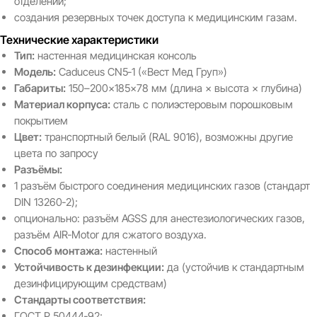
отделений;
создания резервных точек доступа к медицинским газам.
Технические характеристики
Тип:
настенная медицинская консоль
Модель:
Caduceus CN5‑1 («Вест Мед Груп»)
Габариты:
150–200×185×78 мм (длина × высота × глубина)
Материал корпуса:
сталь с полиэстеровым порошковым
покрытием
Цвет:
транспортный белый (RAL 9016), возможны другие
цвета по запросу
Разъёмы:
1 разъём быстрого соединения медицинских газов (стандарт
DIN 13260‑2);
опционально: разъём AGSS для анестезиологических газов,
разъём AIR‑Motor для сжатого воздуха.
Способ монтажа:
настенный
Устойчивость к дезинфекции:
да (устойчив к стандартным
дезинфицирующим средствам)
Стандарты соответствия:
ГОСТ Р 50444‑92;