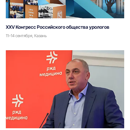
О компании
Пресс-центр
Партнерам
Бренды
XXV Конгресс Российского общества урологов
Адрес
11–14 сентября, Казань
г. Москва, улица Врубеля,
дом 8, офис 4/1
По всем вопросам
info@andromeda-ms.ru
На связи 9:00-18:00
+7 (499) 506 74 00
+7 (499) 390 90 36
Данный интернет-сайт, а также вся информация о товарах и ценах,
предоставленная на нём, носит исключительно информационный
характер и ни при каких условиях не является публичной офертой