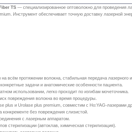
Fiber TS
— специализированное оптоволокно для проведения ла
premium. Инструмент обеспечивает точную доставку лазерной эн
на всём протяжении волокна, стабильная передача лазерного и
конкретные задачи и анатомические особенности пациента.
атном использовании, легко проходит по изгибам мочеточника.
иск повреждения волокна во время процедуры.
e plus и Urolase plus premium, совместим с Ho:YAG‑лазерами д
а конкременте без повреждения слизистой.
оединения с лазерным аппаратом.
ов стерилизации (автоклав, химическая стерилизация).