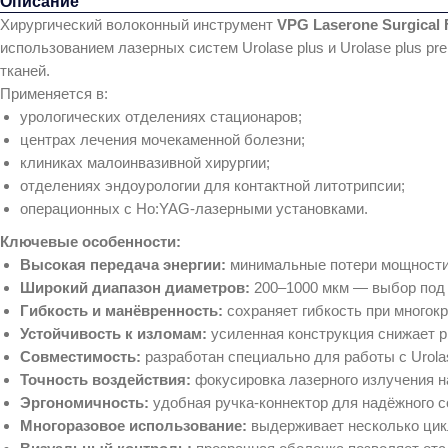
Описание
Хирургический волоконный инструмент
VPG Laserone Surgical 
использованием лазерных систем Urolase plus и Urolase plus 
тканей.
Применяется в:
урологических отделениях стационаров;
центрах лечения мочекаменной болезни;
клиниках малоинвазивной хирургии;
отделениях эндоурологии для контактной литотрипсии;
операционных с Ho:YAG‑лазерными установками.
Ключевые особенности:
Высокая передача энергии:
минимальные потери мощности 
Широкий диапазон диаметров:
200–1000 мкм — выбор под 
Гибкость и манёвренность:
сохраняет гибкость при многокр
Устойчивость к изломам:
усиленная конструкция снижает р
Совместимость:
разработан специально для работы с Urolas
Точность воздействия:
фокусировка лазерного излучения н
Эргономичность:
удобная ручка‑коннектор для надёжного с
Многоразовое использование:
выдерживает несколько цикл