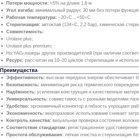
Потери мощности:
<5% на длине 1,8 м
Угол изгиба:
минимальный радиус 30 мм без потери функци
Рабочая температура:
−20∘C…+50∘C
Стерилизация:
автоклав (134∘C, 2,2 бар), химическая стер
Совместимость:
Urolase plus;
Urolase plus premium;
Ho:YAG‑лазеры других производителей (при наличии соответ
Ресурс:
рассчитан на 10–20 циклов стерилизации и использо
Преимущества
Эффективность:
высокая передача энергии обеспечивает б
Безопасность:
минимизация риска термического повреждения
Надёжность:
усиленная конструкция и качественные матер
Универсальность:
совместимость с разными моделями лазе
Удобство:
эргономичный коннектор и гибкость упрощают раб
Экономичность:
многоразовое использование снижает затр
Контроль качества:
визуальная проверка состояния волокна
Соответствие стандартам:
регистрационное удостоверение Р
Простота обслуживания:
лёгкая очистка и стерилизация бе