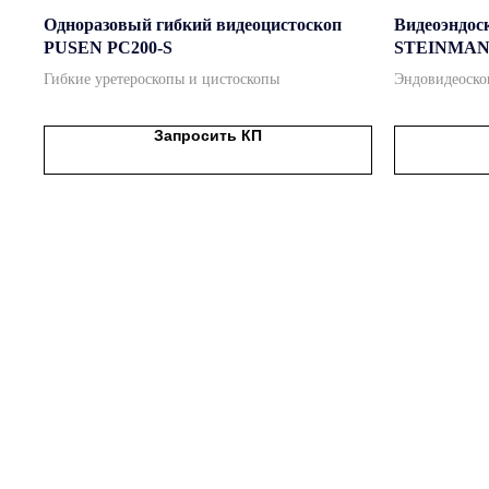
Одноразовый гибкий видеоцистоскоп
Видеоэндос
PUSEN PC200-S
STEINMAN
Гибкие уретероскопы и цистоскопы
Эндовидеоско
Запросить КП