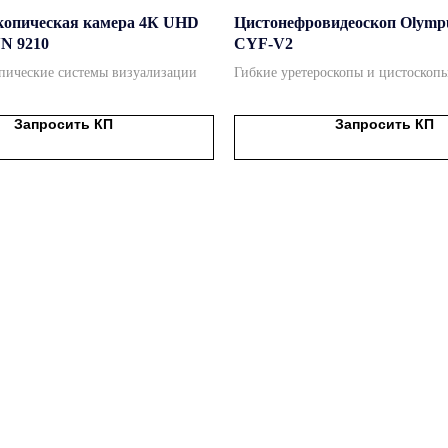
копическая камера 4К UHD
Цистонефровидеоскоп Olym
N 9210
CYF-V2
пические системы визуализации
Гибкие уретероскопы и цистоскоп
Запросить КП
Запросить КП
Подробнее