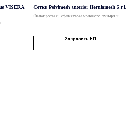
pus VISERA
Сетки Pelvimesh anterior Herniamesh S.r.l.
Фалопротезы, сфинктеры мочевого пузыря и
ы
слинги
Запросить КП