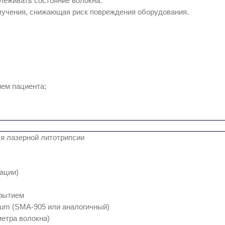
леживать состояние волокна.
злучения, снижающая риск повреждения оборудования.
ем пациента;
ля лазерной литотрипсии
ации)
крытием
mium (SMA‑905 или аналогичный)
метра волокна)