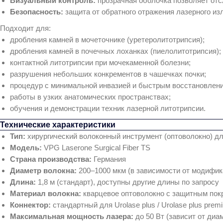
Визуальный контроль:
прозрачная оболочка позволяет отс
Безопасность:
защита от обратного отражения лазерного и
Подходит для:
дробления камней в мочеточнике (уретеролитотрипсия);
дробления камней в почечных лоханках (пиелолитотрипсия);
контактной литотрипсии при мочекаменной болезни;
разрушения небольших конкрементов в чашечках почки;
процедур с минимальной инвазией и быстрым восстановлени
работы в узких анатомических пространствах;
обучения и демонстрации техник лазерной литотрипсии.
Технические характеристики
Тип:
хирургический волоконный инструмент (оптоволокно) д
Модель:
VPG Laserone Surgical Fiber TS
Страна производства:
Германия
Диаметр волокна:
200–1000 мкм (в зависимости от модифик
Длина:
1,8 м (стандарт), доступны другие длины по запросу
Материал волокна:
кварцевое оптоволокно с защитным по
Коннектор:
стандартный для Urolase plus / Urolase plus pre
Максимальная мощность лазера:
до 50 Вт (зависит от диа