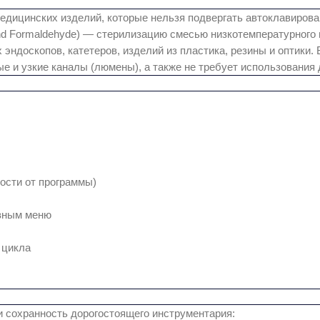
дицинских изделий, которые нельзя подвергать автоклавирова
nd Formaldehyde) — стерилизацию смесью низкотемпературного 
 эндоскопов, катетеров, изделий из пластика, резины и оптик
 и узкие каналы (люмены), а также не требует использования 
ости от программы)
ивным меню
 цикла
и сохранность дорогостоящего инструментария: