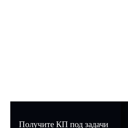
Получите КП под задачи
вашей клиники
Работаем с госучреждениями, частными
клиниками и физическими лицами
+7
Я даю
Согласие
на обработку персональных данных
на условиях, указанных в
Политике конфиденциальности
Оставить заявку