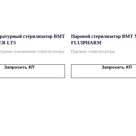
ратурный стерилизатор BMT
Паровой стерилизатор BM
R LTS
FLUIPHARM
турные плазменные стерилизаторы
Паровые стерилизаторы
Запросить КП
Запросить КП