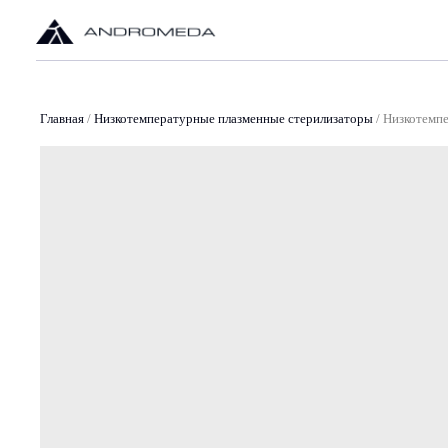
О
Главная
/
Низкотемпературные плазменные стерилизаторы
/
Низкотемп