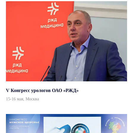
+7 (499) 390 90 36
Данный интернет-сайт, а также вся информация о товарах и ценах,
предоставленная на нём, носит исключительно информационный
характер и ни при каких условиях не является публичной офертой
© 2026, ООО «Андромеда Медикал»
Все права защищены
Согласие на обработку персональных данных
Политика конфиденциальности
Дизайн и вёрстка — ksfaster
V Конгресс урологов ОАО «РЖД»
15-16 мая, Москва