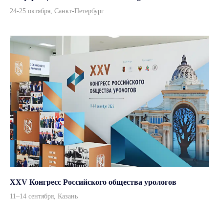
ИИ ассистенты
24-25 октября, Санкт-Петербург
Навигация
Контакты
Оплата и доставка
О компании
Пресс-центр
Партнерам
Бренды
Адрес
г. Москва, улица Врубеля,
дом 8, офис 4/1
По всем вопросам
info@andromeda-ms.ru
XXV Конгресс Российского общества урологов
11–14 сентября, Казань
На связи 9:00-18:00
+7 (499) 506 74 00