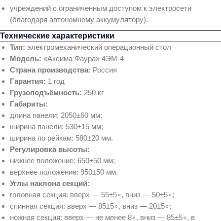
учреждений с ограниченным доступом к электросети
(благодаря автономному аккумулятору).
Технические характеристики
Тип:
электромеханический операционный стол
Модель:
«Аксима Фаура» 4ЭМ‑4
Страна производства:
Россия
Гарантия:
1 год
Грузоподъёмность:
250 кг
Габариты:
длина панели: 2050±60 мм;
ширина панели: 530±15 мм;
ширина по рейкам: 580±20 мм.
Регулировка высоты:
нижнее положение: 650±50 мм;
верхнее положение: 950±50 мм.
Углы наклона секций:
головная секция: вверх — 55±5∘, вниз — 50±5∘;
спинная секция: вверх — 85±5∘, вниз — 20±5∘;
ножная секция: вверх — не менее 8∘, вниз — 85±5∘, в