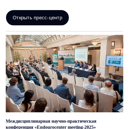
Каталог
Урология
Хирургия
Гинекология
Анестезиология
Эндоскопия
Терапия
Стерилизация и дезинфекция
Травматология и реабилитация
ЛОР
Рентгенологическое оборудование
Междисциплинарная научно-практическая
УЗИ диагностика
конференция «Endourocenter meeting-2025»