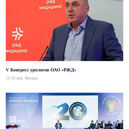
Адрес
г. Москва, улица Врубеля,
дом 8, офис 4/1
По всем вопросам
info@andromeda-ms.ru
На связи 9:00-18:00
+7 (499) 506 74 00
+7 (499) 390 90 36
V Конгресс урологов ОАО «РЖД»
15-16 мая, Москва
Данный интернет-сайт, а также вся информация о товарах и ценах,
предоставленная на нём, носит исключительно информационный
характер и ни при каких условиях не является публичной офертой
© 2026, ООО «Андромеда Медикал»
Все права защищены
Согласие на обработку персональных данных