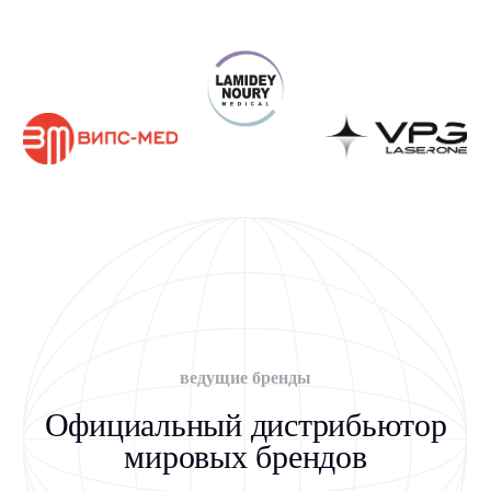
Получите КП под задачи
вашей клиники
Работаем с госучреждениями, частными
клиниками и физическими лицами
+7
Я даю
Согласие
на обработку персональных данных на условиях,
указанных в
Политике конфиденциальности