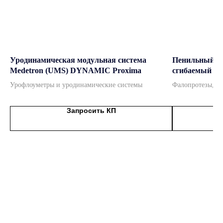
ведущие бренды
Официальный дистрибьютор
мировых брендов
Уродинамическая модульная система
Пенильный и
Подробнее
Medetron (UMS) DYNAMIC Proxima
сгибаемый Bo
Урофлоуметры и уродинамические системы
Фалопротезы, с
Запросить КП