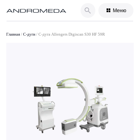
Меню
Главная
/
С-дуги
/
С-дуга Allengers Digiscan S30 HF 59R