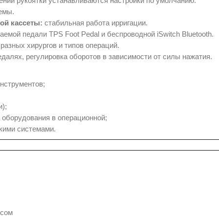
нии рукоятки устанавливаются настройки по умолчанию.
емы.
ой кассеты:
стабильная работа ирригации.
мой педали TPS Foot Pedal и беспроводной iSwitch Bluetooth.
азных хирургов и типов операций.
алях, регулировка оборотов в зависимости от силы нажатия.
нструментов;
);
а оборудования в операционной;
кими системами.
йсом