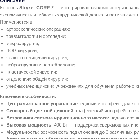
Описание
Консоль
Stryker CORE 2
— интегрированная компьютеризованна
экономичность и гибкость хирургической деятельности за счёт
Применяется в:
артроскопических операциях;
травматологии и ортопедии;
микрохирургии;
ЛОР‑хирургии;
челюстно‑лицевой хирургии;
нейрохирургии и вертебрологии;
пластической хирургии;
отделениях общей хирургии;
учебных медицинских учреждениях для обучения работе с х
Ключевые особенности:
Централизованное управление:
единый интерфейс для конт
Сенсорный цветной дисплей:
графический интерфейс позв
Встроенная система ирригационного насоса:
подача ороша
Высокая мощность:
400 Вт — поддержка сверхмощных инс
Модульность:
возможность подключения до 3 различных ру