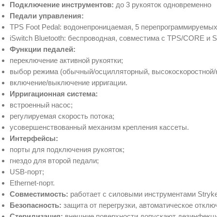
Подключение инструментов:
до 3 рукояток одновременно
Педали управления:
TPS Foot Pedal: водонепроницаемая, 5 перепрограммируемых
iSwitch Bluetooth: беспроводная, совместима с TPS/CORE и 
Функции педалей:
переключение активной рукоятки;
выбор режима (обычный/осцилляторный, высокоскоростной/н
включение/выключение ирригации.
Ирригационная система:
встроенный насос;
регулируемая скорость потока;
усовершенствованный механизм крепления кассеты.
Интерфейсы:
порты для подключения рукояток;
гнездо для второй педали;
USB‑порт;
Ethernet‑порт.
Совместимость:
работает с силовыми инструментами Stryker
Безопасность:
защита от перегрузки, автоматическое отключ
Стерилизация:
внешние поверхности допускают дезинфекц