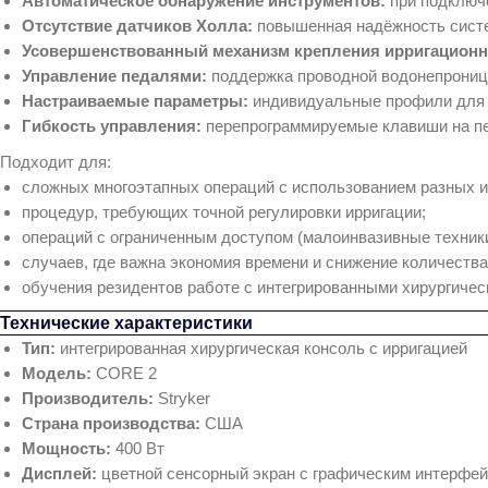
Автоматическое обнаружение инструментов:
при подключе
Отсутствие датчиков Холла:
повышенная надёжность сист
Усовершенствованный механизм крепления ирригационн
Управление педалями:
поддержка проводной водонепроницае
Настраиваемые параметры:
индивидуальные профили для р
Гибкость управления:
перепрограммируемые клавиши на пед
Подходит для:
сложных многоэтапных операций с использованием разных и
процедур, требующих точной регулировки ирригации;
операций с ограниченным доступом (малоинвазивные техники
случаев, где важна экономия времени и снижение количеств
обучения резидентов работе с интегрированными хирургичес
Технические характеристики
Тип:
интегрированная хирургическая консоль с ирригацией
Модель:
CORE 2
Производитель:
Stryker
Страна производства:
США
Мощность:
400 Вт
Дисплей:
цветной сенсорный экран с графическим интерфе