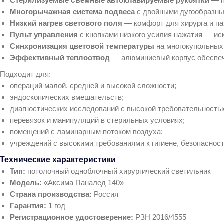
Стерилизуемые съёмные автоклавируемые рукоятки
— п
Многорычажная система подвеса
с двойными дугообразны
Низкий нагрев светового поля
— комфорт для хирурга и пац
Пульт управления
с кнопками низкого усилия нажатия — ис
Синхронизация цветовой температуры
на многокупольных 
Эффективный теплоотвод
— алюминиевый корпус обеспеч
Подходит для:
операций малой, средней и высокой сложности;
эндоскопических вмешательств;
диагностических исследований с высокой требовательность
перевязок и манипуляций в стерильных условиях;
помещений с ламинарным потоком воздуха;
учреждений с высокими требованиями к гигиене, безопасност
Технические характеристики
Тип:
потолочный одноблочный хирургический светильник
Модель:
«Аксима Паналед 140»
Страна производства:
Россия
Гарантия:
1 год
Регистрационное удостоверение:
РЗН 2016/4555