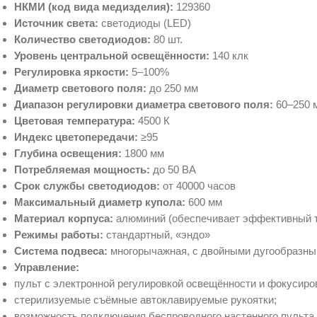
НКМИ (код вида медизделия):
129360
Источник света:
светодиоды (LED)
Количество светодиодов:
80 шт.
Уровень центральной освещённости:
140 клк
Регулировка яркости:
5–100%
Диаметр светового поля:
до 250 мм
Диапазон регулировки диаметра светового поля:
60–250 
Цветовая температура:
4500 К
Индекс цветопередачи:
≥95
Глубина освещения:
1800 мм
Потребляемая мощность:
до 50 ВА
Срок службы светодиодов:
от 40000 часов
Максимальный диаметр купола:
600 мм
Материал корпуса:
алюминий (обеспечивает эффективный 
Режимы работы:
стандартный, «эндо»
Система подвеса:
многорычажная, с двойными дугообразны
Управление:
пульт с электронной регулировкой освещённости и фокусиро
стерилизуемые съёмные автоклавируемые рукоятки;
возможность подключения беспроводного настенного пульта 