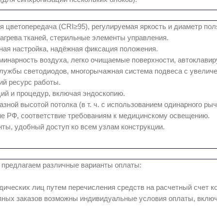
 цветопередача (CRI≥95), регулируемая яркость и диаметр пол
агрева тканей, стерильные элементы управления.
ная настройка, надёжная фиксация положения.
инарность воздуха, легко очищаемые поверхности, автоклавир
лужбы светодиодов, многорычажная система подвеса с увелич
ий ресурс работы.
ий и процедур, включая эндоскопию.
ной высотой потолка (в т. ч. с использованием одинарного рыч
е РФ, соответствие требованиям к медицинскому освещению.
ы, удобный доступ ко всем узлам конструкции.
 предлагаем различные варианты оплаты:
ических лиц путем перечисления средств на расчетный счет к
ных заказов возможны индивидуальные условия оплаты, включ