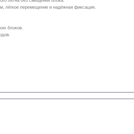
ого пятна без смещения блока.
, лёгкое перемещение и надёжная фиксация.
их блоков.
одов.