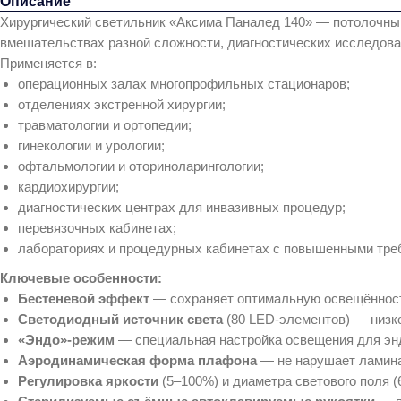
Описание
Хирургический светильник «Аксима Паналед 140» — потолочны
вмешательствах разной сложности, диагностических исследова
Применяется в:
операционных залах многопрофильных стационаров;
отделениях экстренной хирургии;
травматологии и ортопедии;
гинекологии и урологии;
офтальмологии и оториноларингологии;
кардиохирургии;
диагностических центрах для инвазивных процедур;
перевязочных кабинетах;
лабораториях и процедурных кабинетах с повышенными тре
Ключевые особенности:
Бестеневой эффект
— сохраняет оптимальную освещённость
Светодиодный источник света
(80 LED‑элементов) — низко
«Эндо»‑режим
— специальная настройка освещения для эн
Аэродинамическая форма плафона
— не нарушает ламина
Регулировка яркости
(5–100%) и диаметра светового поля (