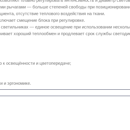
озволяют плавно регулировать интенсивность и диаметр светов
ми рычагами — больше степеней свободы при позиционировании
иента, отсутствие теплового воздействия на ткани.
ключает смещение блока при регулировке.
светильниках — единое освещение при использовании нескольк
ивает хороший теплообмен и продлевает срок службы светоди
ю к освещённости и цветопередаче;
и и эргономике.