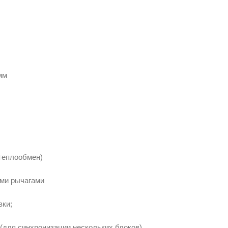
мм
теплообмен)
ми рычагами
вки;
(для синхронизации нескольких блоков).