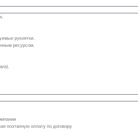
я.
уемые рукоятки.
енным ресурсом.
ага).
омпании
ая поэтапную оплату по договору