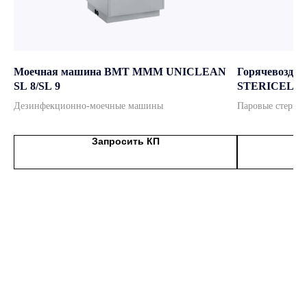
ведущие бренды
Официальный дистрибьютор
мировых брендов
Моечная машина BMT MMM UNICLEAN
Горячевозду
SL 8/SL 9
STERICELL
Подробнее
Дезинфекционно-моечные машины
Паровые стерил
Запросить КП