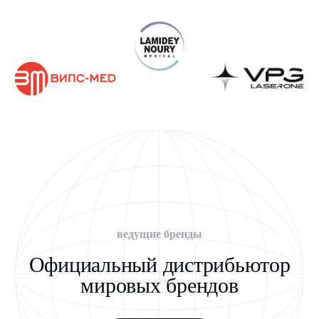
Получите КП под задачи
вашей клиники
Работаем с госучреждениями, частными
клиниками и физическими лицами
+7
Я даю
Согласие
на обработку персональных данных на условиях,
указанных в
Политике конфиденциальности