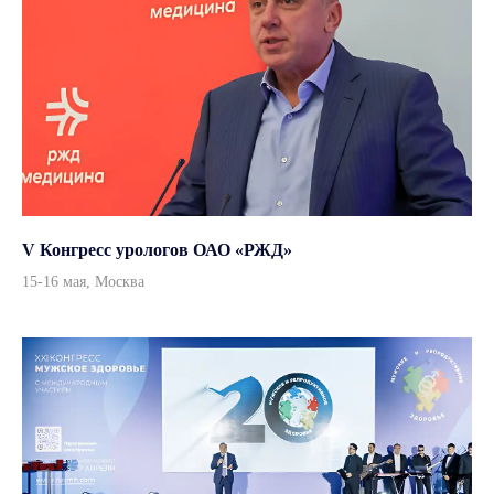
Адрес
г. Москва, улица Врубеля,
дом 8, офис 4/1
По всем вопросам
info@andromeda-ms.ru
На связи 9:00-18:00
+7 (499) 506 74 00
+7 (499) 390 90 36
V Конгресс урологов ОАО «РЖД»
15-16 мая, Москва
Данный интернет-сайт, а также вся информация о товарах и ценах,
предоставленная на нём, носит исключительно информационный
характер и ни при каких условиях не является публичной офертой
© 2026, ООО «Андромеда Медикал»
Все права защищены
Согласие на обработку персональных данных