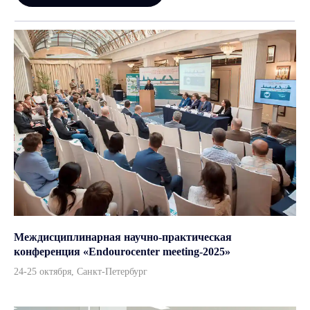
Междисциплинарная научно-практическая
конференция «Endourocenter meeting-2025»
Каталог
24-25 октября, Санкт-Петербург
Урология
Хирургия
Гинекология