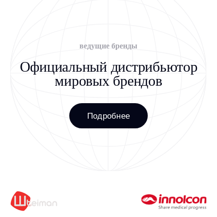
Получите КП под задачи
вашей клиники
Работаем с госучреждениями, частными
клиниками и физическими лицами
+7
Я даю
Согласие
на обработку персональных данных на условиях,
указанных в
Политике конфиденциальности
Оставить заявку