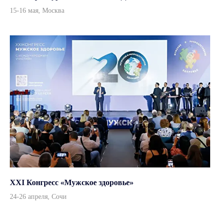
info@andromeda-ms.ru
15-16 мая, Москва
На связи 9:00-18:00
+7 (499) 506 74 00
+7 (499) 390 90 36
Данный интернет-сайт, а также вся информация о товарах и ценах,
предоставленная на нём, носит исключительно информационный
характер и ни при каких условиях не является публичной офертой
© 2026, ООО «Андромеда Медикал»
Все права защищены
Согласие на обработку персональных данных
Политика конфиденциальности
XXI Конгресс «Мужское здоровье»
Дизайн и вёрстка — ksfaster
24-26 апреля, Сочи