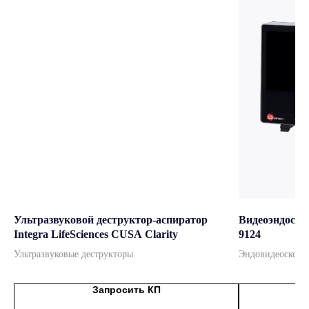
Ультразвуковой деструктор-аспиратор
Видеоэндоск
Integra LifeSciences CUSA Clarity
9124
ведущие бренды
Ультразвуковые деструкторы
Эндовидеоскопи
Официальный дистрибьютор
мировых брендов
Запросить КП