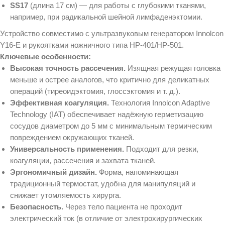
SS17
(длина 17 см) — для работы с глубокими тканями,
например, при радикальной шейной лимфаденэктомии.
Устройство совместимо с ультразвуковым генератором Innolcon
Y16‑E и рукоятками ножничного типа HP‑401/HP‑501.
Ключевые особенности:
Высокая точность рассечения.
Изящная режущая головка
меньше и острее аналогов, что критично для деликатных
операций (тиреоидэктомия, глоссэктомия и т. д.).
Эффективная коагуляция.
Технология Innolcon Adaptive
Technology (IAT) обеспечивает надёжную герметизацию
сосудов диаметром до 5 мм с минимальным термическим
повреждением окружающих тканей.
Универсальность применения.
Подходит для резки,
коагуляции, рассечения и захвата тканей.
Эргономичный дизайн.
Форма, напоминающая
традиционный термостат, удобна для манипуляций и
снижает утомляемость хирурга.
Безопасность.
Через тело пациента не проходит
электрический ток (в отличие от электрохирургических