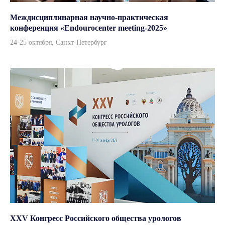
Терапия
Стерилизация и дезинфекция
Междисциплинарная научно-практическая
Травматология и реабилитация
конференция «Endourocenter meeting-2025»
ЛОР
24-25 октября, Санкт-Петербург
Рентгенологическое оборудование
УЗИ диагностика
ИИ ассистенты
Навигация
Контакты
Оплата и доставка
О компании
Пресс-центр
Партнерам
Бренды
Адрес
г. Москва, улица Врубеля,
дом 8, офис 4/1
XXV Конгресс Российского общества урологов