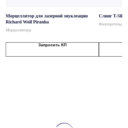
Морцеллятор для лазерной энуклеации
Слинг T-Sling 
ведущие бренды
Richard Wolf Piranha
Фалопротезы, с
Официальный дистрибьютор
Морцелляторы
мировых брендов
Запросить КП
Подробнее