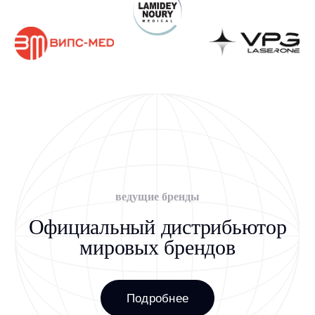
Получите КП под задачи
вашей клиники
Работаем с госучреждениями, частными
клиниками и физическими лицами
+7