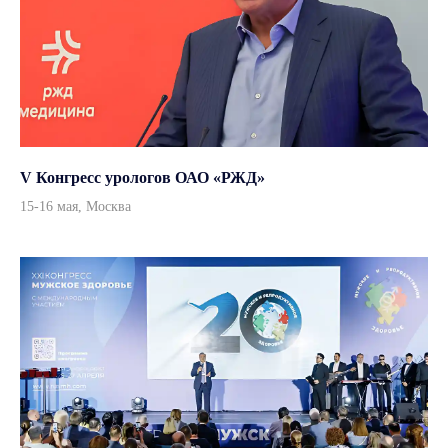
Адрес
г. Москва, улица Врубеля,
дом 8, офис 4/1
По всем вопросам
info@andromeda-ms.ru
V Конгресс урологов ОАО «РЖД»
15-16 мая, Москва
На связи 9:00-18:00
+7 (499) 506 74 00
+7 (499) 390 90 36
Данный интернет-сайт, а также вся информация о товарах и ценах,
предоставленная на нём, носит исключительно информационный
характер и ни при каких условиях не является публичной офертой
© 2026, ООО «Андромеда Медикал»
Все права защищены