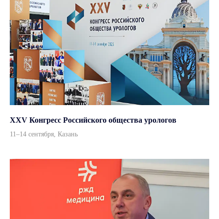
Урология
Хирургия
Гинекология
Анестезиология
Эндоскопия
Терапия
Стерилизация и дезинфекция
Травматология и реабилитация
ЛОР
Рентгенологическое оборудование
УЗИ диагностика
XXV Конгресс Российского общества урологов
ИИ ассистенты
11–14 сентября, Казань
Навигация
Контакты
Оплата и доставка
О компании
Пресс-центр
Партнерам
Бренды